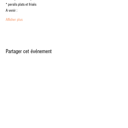
* persils plats et frisés
A venir :
Afficher plus
Partager cet événement
Politique de confidentialité
La Ferme Aquaponique du Pays de Gex
120 rue du Stade
Versonnex (01210)
Contact :
lafapg@gmail.com